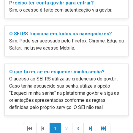
Preciso ter conta gov.br para entrar?
Sim, o acesso é feito com autenticação via gov.br.
O SEI RS funciona em todos os navegadores?
Sim. Pode ser acessado pelo Firefox, Chrome, Edge ou
Safari, inclusive acesso Mobile.
O que fazer se eu esquecer minha senha?
O acesso ao SEI RS utiliza as credenciais do gov.br .
Caso tenha esquecido sua senha, utilize a opção
“Esqueci minha senha” na plataforma gov.br e siga as
orientações apresentadas conforme as regras
definidas pelo próprio serviço. O SEI não real...
Primeira
Página
(página
(página
(página
Próxima
Última
1
2
3