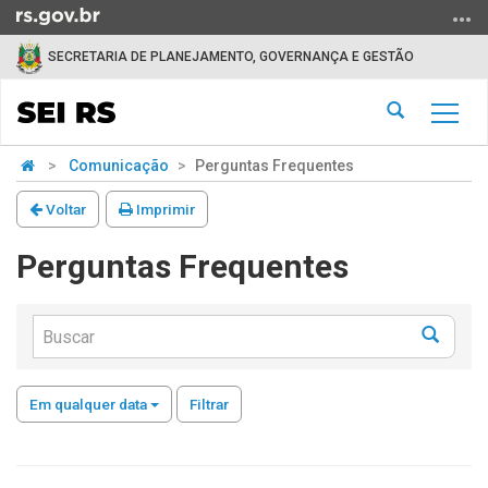
Ir
para
SECRETARIA DE PLANEJAMENTO, GOVERNANÇA E GESTÃO
o
conteúdo
Abrir
Alter
Ir
a
a
para
Início
busca
Comunicação
Perguntas Frequentes
nave
o
do
menu
conteúdo
Voltar
Imprimir
Ir
para
Perguntas Frequentes
a
busca
Buscar
Busca
Em qualquer data
Filtrar