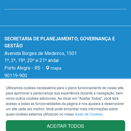
SECRETARIA DE PLANEJAMENTO, GOVERNANÇA E
GESTÃO
Avenida Borges de Medeiros, 1501
1º, 2º, 19º, 20º e 21º andar
Porto Alegre - RS -
mapa
90119-900
Fone:
(51) 3288-1299
Utilizamos cookies necessários para o pleno funcionamento do nosso site,
para aprimorar e personalizar sua experiência durante a navegação, bem
como outros cookies adicionais. Ao clicar em "Aceitar Todos", você terá
acesso a todas as funcionalidades da página e nos ajudará a desenvolver
um site cada vez melhor. Você pode encontrar mais informações sobre
quais cookies estamos utilizando no nosso
Aviso de Cookies
.
ACEITAR TODOS