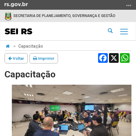
Ir
para
SECRETARIA DE PLANEJAMENTO, GOVERNANÇA E GESTÃO
o
conteúdo
Abrir
Alter
Ir
a
a
para
Início
busca
Capacitação
nave
o
do
menu
Facebook
X
Wh
conteúdo
Voltar
Imprimir
Ir
para
Capacitação
a
busca