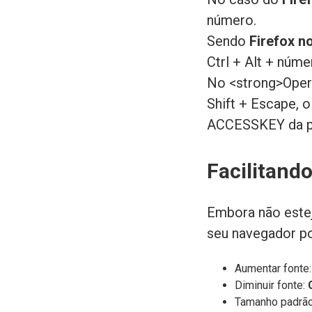
número.
Sendo
Firefox n
Ctrl + Alt + núme
No <strong>Opera
Shift + Escape, o
ACCESSKEY da p
Facilitando
Embora não estej
seu navegador po
Aumentar fonte
Diminuir fonte:
Tamanho padrã