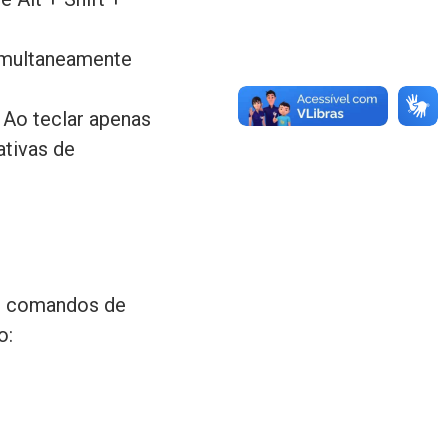
 simultaneamente
 Ao teclar apenas
ativas de
es comandos de
o: