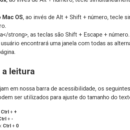
o Mac OS
, ao invés de Alt + Shift + número, tecle
ro.
</strong>, as teclas são Shift + Escape + número.
 usuário encontrará uma janela com todas as altern
ágina.
 a leitura
am em nossa barra de acessibilidade, os seguint
dem ser utilizados para ajuste do tamanho do text
:
Ctrl
+
+
Ctrl
+
-
o:
Ctrl
+
0