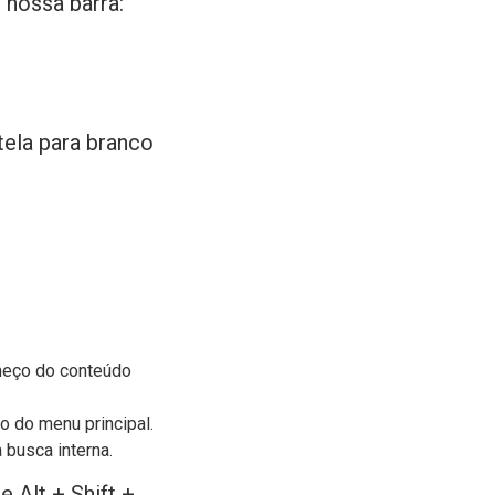
 nossa barra:
tela para branco
meço do conteúdo
o do menu principal.
 busca interna.
e Alt + Shift +