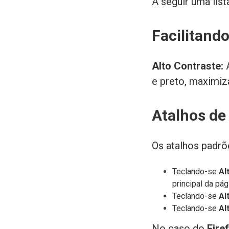
A seguir uma lis
Facilitando
Alto Contraste:
A
e preto, maximiz
Atalhos de
Os atalhos padrõe
Teclando-se
Al
principal da pág
Teclando-se
Al
Teclando-se
Al
No caso do
Fire