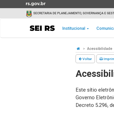
Ir
para
SECRETARIA DE PLANEJAMENTO, GOVERNANÇA E GES
o
conteúdo
Início
Ir
do
Institucional
Comunic
para
menu
o
Início
menu
do
Acessibilidade
Ir
conteúdo
para
Voltar
Imprim
a
busca
Acessibi
Este sítio eletr
Governo Eletrôni
Decreto 5.296, d