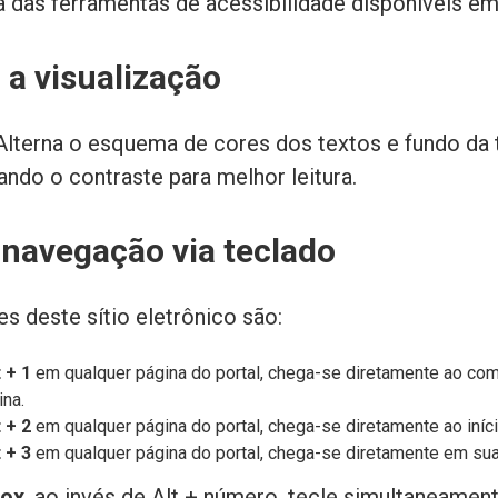
ta das ferramentas de acessibilidade disponíveis em
 a visualização
lterna o esquema de cores dos textos e fundo da 
ando o contraste para melhor leitura.
 navegação via teclado
s deste sítio eletrônico são:
t + 1
em qualquer página do portal, chega-se diretamente ao co
ina.
t + 2
em qualquer página do portal, chega-se diretamente ao iníci
t + 3
em qualquer página do portal, chega-se diretamente em sua
fox
, ao invés de Alt + número, tecle simultaneament