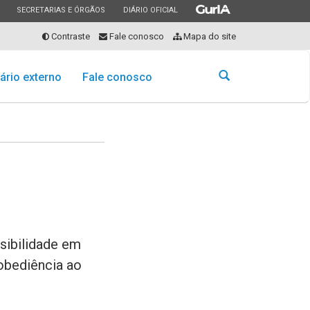
ESTADO
ESTADO
ESTADO
SECRETARIAS E ÓRGÃOS
DIÁRIO OFICIAL
Contraste
Fale conosco
Mapa do site
Abrir
ário externo
Fale conosco
a
busca
sibilidade em
obediência ao