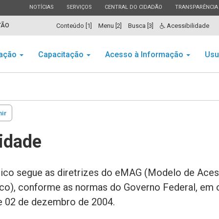
ESTADO
ESTADO
ESTADO
ESTADO
NOTÍCIAS
SERVIÇOS
CENTRAL DO CIDADÃO
TRANSPARÊNCIA
TÃO
Conteúdo [1]
Menu [2]
Busca [3]
Acessibilidade
ação
Capacitação
Acesso à Informação
Usu
ir
lidade
ônico segue as diretrizes do eMAG (Modelo de Aces
co), conforme as normas do Governo Federal, em 
e 02 de dezembro de 2004.