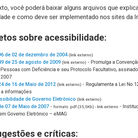
exto, você poderá baixar alguns arquivos que expli
dade e como deve ser implementado nos sites da In
etos sobre acessibilidade:
96 de 02 de dezembro de 2004
(link externo)
49 de 25 de agosto de 2009
- Promulga a Convenção
(link externo)
 Pessoas com Deficiência e seu Protocolo Facultativo, assinad
 2007
24 de 16 de Maio de 2012
- Regulamenta a Lei No 1
(link externo)
 a informações
sibilidade de Governo Eletrônico
(link externo)
 de 07 de Maio de 2007
-
- Institu
formato .pdf (35,5Kb) - link externo
 em Governo Eletrônico – eMAG
gestões e críticas: