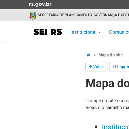
Ir
para
SECRETARIA DE PLANEJAMENTO, GOVERNANÇA E GES
o
conteúdo
Início
Ir
do
Institucional
Comunic
para
menu
o
Início
menu
do
Mapa do site
Ir
conteúdo
para
Voltar
Imprim
a
busca
Mapa do
O mapa do site é a re
áreas e o caminho mai
Instituci