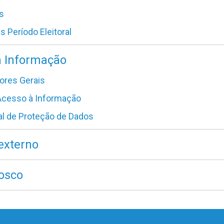
s
as Período Eleitoral
à Informação
ores Gerais
 Acesso à Informação
al de Proteção de Dados
externo
osco