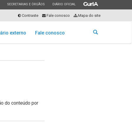
ESTADO
ESTADO
ESTADO
SECRETARIAS E ÓRGÃOS
DIÁRIO OFICIAL
Contraste
Fale conosco
Mapa do site
Abrir
ário externo
Fale conosco
a
busca
ção do conteúdo por