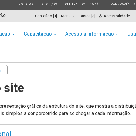
ESTADO
ESTADO
ESTADO
ESTADO
NOTÍCIAS
SERVIÇOS
CENTRAL DO CIDADÃO
TRANSPARÊNCIA
TÃO
Conteúdo [1]
Menu [2]
Busca [3]
Acessibilidade
ação
Capacitação
Acesso à Informação
Usu
ir
 site
presentação gráfica da estrutura do site, que mostra a distribui
s simples a ser percorrido para se chegar a cada informação.
onal