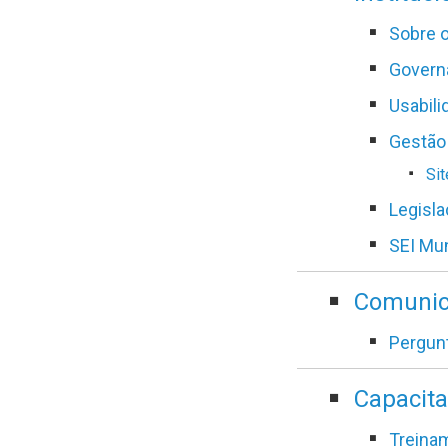
Sobre o
Govern
Usabili
Gestão
Si
Legisl
SEI Mun
Comunic
Pergun
Capacit
Treina