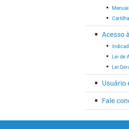
Manuai
Cartilh
Acesso 
Indicad
Lei de
Lei Ger
Usuário 
Fale con