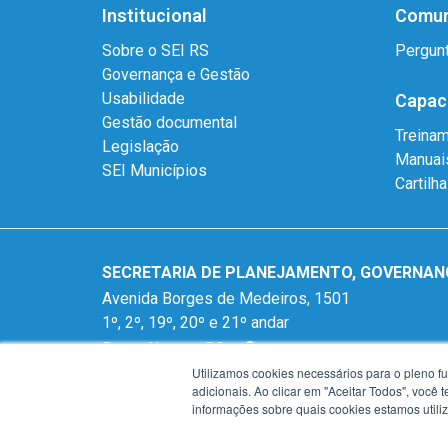
Institucional
Comun
Sobre o SEI RS
Pergun
Governança e Gestão
Usabilidade
Capac
Gestão documental
Treina
Legislação
Manuai
SEI Municípios
Cartilh
SECRETARIA DE PLANEJAMENTO, GOVERNAN
Avenida Borges de Medeiros, 1501
1º, 2º, 19º, 20º e 21º andar
Porto Alegre - RS -
mapa
Utilizamos cookies necessários para o pleno f
90119-900
adicionais. Ao clicar em "Aceitar Todos", você
Fone:
(51) 3288-1299
informações sobre quais cookies estamos util