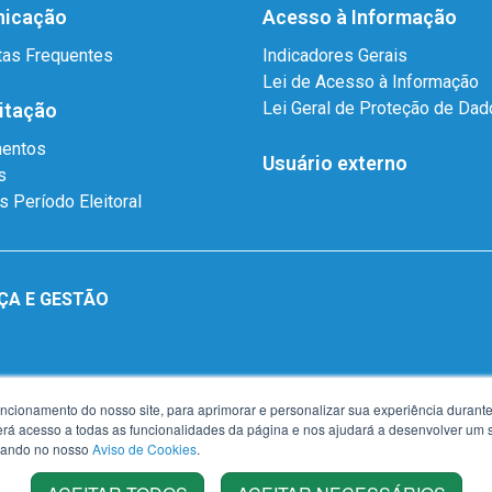
icação
Acesso à Informação
tas Frequentes
Indicadores Gerais
Lei de Acesso à Informação
Lei Geral de Proteção de Da
itação
mentos
Usuário externo
s
as Período Eleitoral
ÇA E GESTÃO
uncionamento do nosso site, para aprimorar e personalizar sua experiência duran
 terá acesso a todas as funcionalidades da página e nos ajudará a desenvolver um
izando no nosso
Aviso de Cookies
.