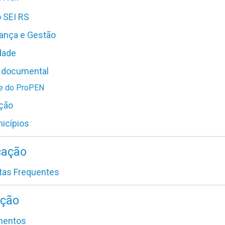
 SEI RS
ança e Gestão
dade
 documental
te do ProPEN
ação
icípios
ação
tas Frequentes
ação
mentos